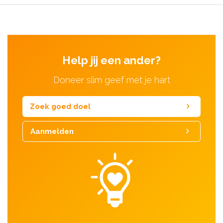
Help jij een ander?
Doneer slim geef met je hart
Zoek goed doel
Aanmelden