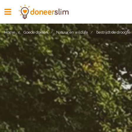
Toggle
navigation
Home
Goede doelen
Natuur en wildlife
bestrijdt de droogte