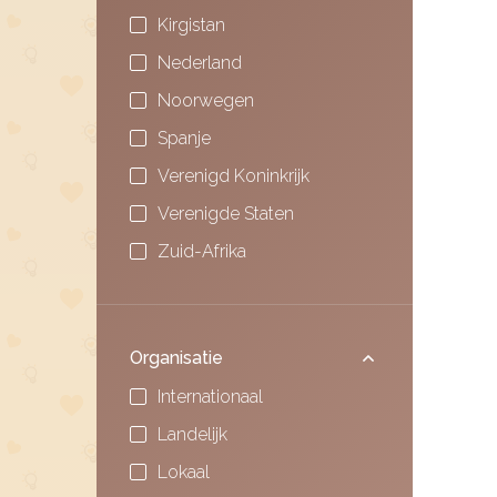
Kirgistan
Nederland
Noorwegen
Spanje
Verenigd Koninkrijk
Verenigde Staten
Zuid-Afrika
Organisatie
Internationaal
Landelijk
Lokaal