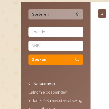
1
Sorteren
Zoeken
Natuurramp
Californië bosbranden
Indonesië Sulawesi aardbeving
Iran aardbeving