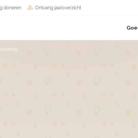
g doneren
Ontvang jaaroverzicht
Goe
geroorlog