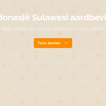
donesië Sulawesi aardbev
Help ANBI's die zich inzetten voor SULAWESI
Toon doelen