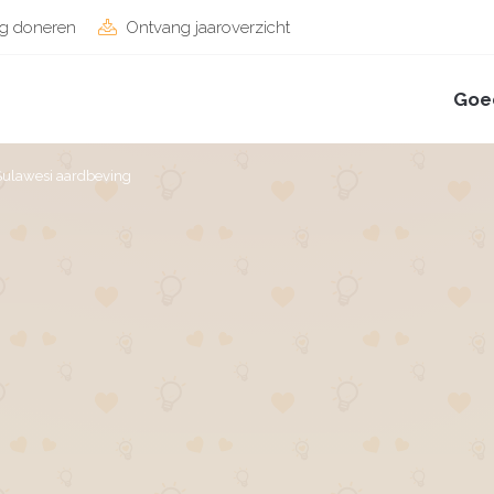
g doneren
Ontvang jaaroverzicht
Goe
Sulawesi aardbeving