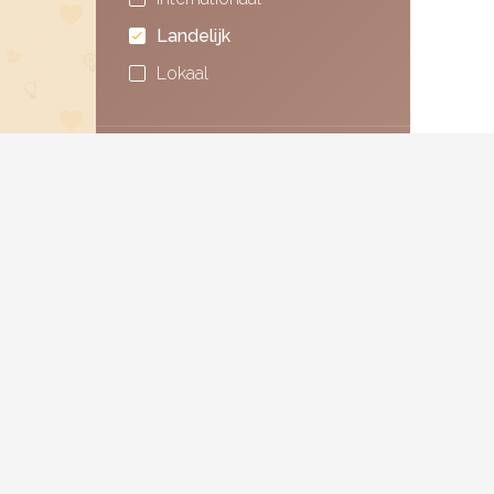
Landelijk
Lokaal
Dekking
Internationaal
Landelijk
Lokaal
CBF
Ja
Nee