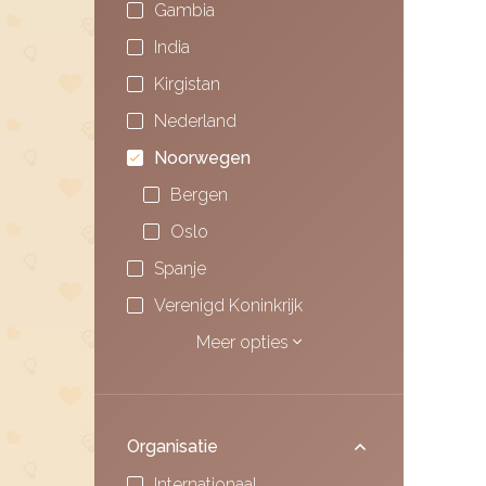
Gambia
India
Kirgistan
Nederland
Noorwegen
Bergen
Oslo
Spanje
Verenigd Koninkrijk
Meer opties
Organisatie
Internationaal