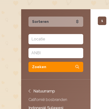
1
Sorteren
Zoeken
Natuurramp
Californië bosbranden
Indonesië Sulawesi