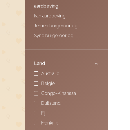
aardbeving
Iran aardbeving
Jemen burgeroorlog
Syrië burgeroorlog
Land
Australië
België
Congo-Kinshasa
Duitsland
Fiji
Frankrijk