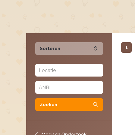
1
Sorteren
Zoeken
Medisch Onderzoek