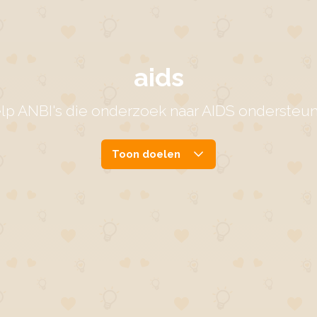
aids
lp ANBI's die onderzoek naar AIDS ondersteu
Toon doelen