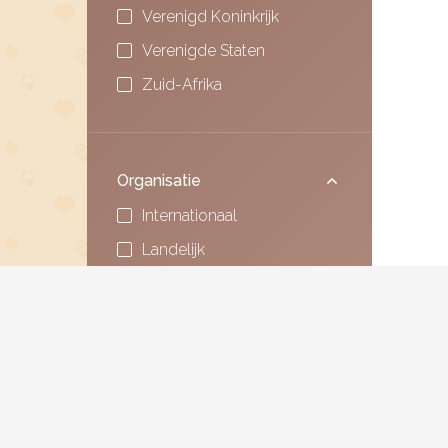
Verenigd Koninkrijk
Verenigde Staten
Zuid-Afrika
Organisatie
Internationaal
Landelijk
Lokaal
Dekking
Internationaal