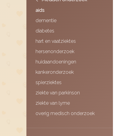
aids
dementie
diabetes
hart en vaatziektes
hersenonderzoek
huidaandoeningen
kankeronderzoek
spierziektes
ziekte van parkinson
ziekte van lyme
overig medisch onderzoek