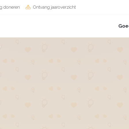
g doneren
Ontvang jaaroverzicht
Goe
s