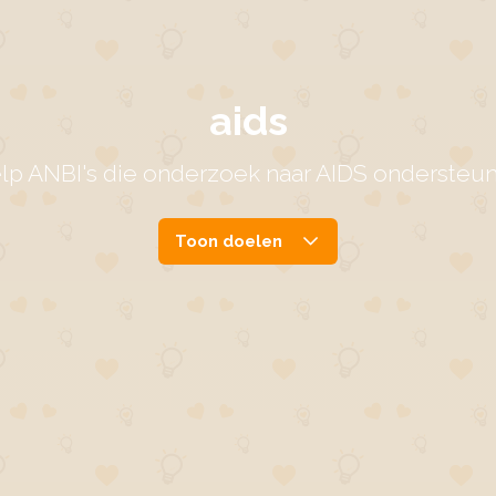
aids
lp ANBI's die onderzoek naar AIDS ondersteu
Toon doelen