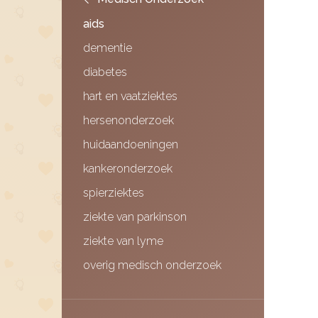
aids
dementie
diabetes
hart en vaatziektes
hersenonderzoek
huidaandoeningen
kankeronderzoek
spierziektes
ziekte van parkinson
ziekte van lyme
overig medisch onderzoek