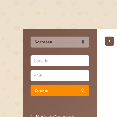
1
Sorteren
Zoeken
Medisch Onderzoek