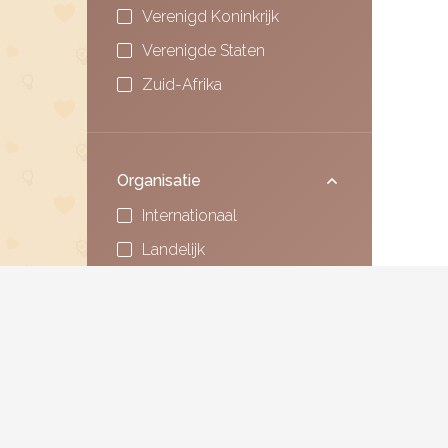
Verenigd Koninkrijk
Verenigde Staten
Zuid-Afrika
Organisatie
Internationaal
Landelijk
Lokaal
Dekking
Internationaal