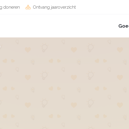
g doneren
Ontvang jaaroverzicht
Goe
s